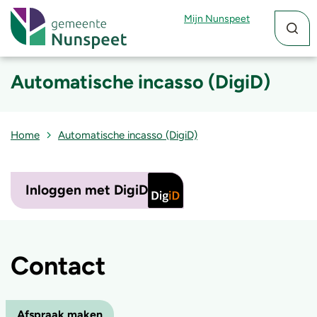
Zoekfun
Zoekkn
Mijn Nunspeet
Automatische incasso (DigiD)
Home
Automatische incasso (DigiD)
Inloggen met DigiD
Contact
Afspraak maken