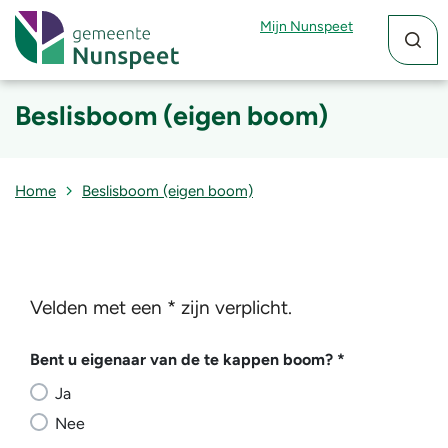
Zoekfun
Zoekkn
Mijn Nunspeet
Beslisboom (eigen boom)
Home
Beslisboom (eigen boom)
Velden met een * zijn verplicht.
Bent u eigenaar van de te kappen boom?
Bent u eigenaar van de te kappen boom?
*
Ja
Nee