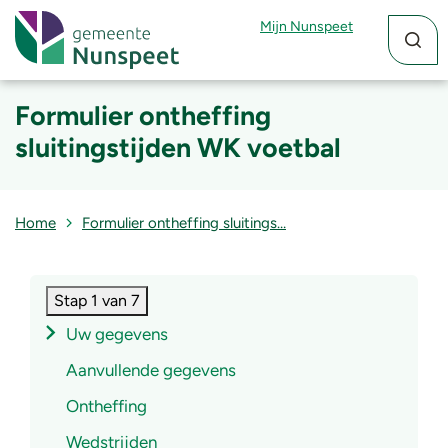
Zoekfun
Zoekkn
Mijn Nunspeet
Formulier ontheffing
sluitingstijden WK voetbal
Home
Formulier ontheffing sluitings…
Stap 1 van 7
Uw gegevens
Aanvullende gegevens
Ontheffing
Wedstrijden