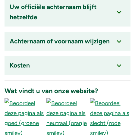
item
Uw officiële achternaam blijft
is
hetzelfde
ingeklapt
Accordion
item
Achternaam of voornaam wijzigen
is
ingeklapt
Accordion
item
Kosten
is
ingeklapt
Accordion
item
Wat vindt u van onze website?
is
ingeklapt