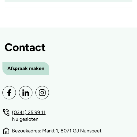
ingeklapt
Accordion
item
is
ingeklapt
Contact
Afspraak maken
(0341) 25 99 11
Nu gesloten
Bezoekadres: Markt 1, 8071 GJ Nunspeet