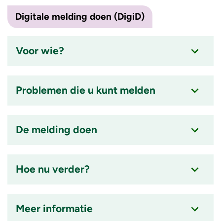
Digitale melding doen (DigiD)
Voor wie?
Accordion
item
Problemen die u kunt melden
is
ingeklapt
Accordion
item
De melding doen
is
ingeklapt
Accordion
item
Hoe nu verder?
is
ingeklapt
Accordion
item
Meer informatie
is