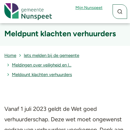
Zoekfun
Zoekkn
Mijn Nunspeet
Meldpunt klachten verhuurders
Home
Iets melden bij de gemeente
Meldingen over veiligheid en l…
Meldpunt klachten verhuurders
Vanaf 1 juli 2023 geldt de Wet goed
verhuurderschap. Deze wet moet ongewenst
gedrag van verhuurders voorkomen. Denk aan