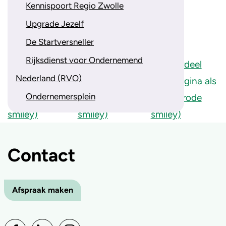
Kennispoort Regio Zwolle
Ondernemersplein.kvk.nl
.
Upgrade Jezelf
Wat vindt u van onze website?
De Startversneller
Rijksdienst voor Ondernemend
Nederland (RVO)
Ondernemersplein
Contact
Afspraak maken