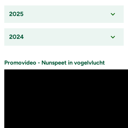
2025
Accordion
item
2024
is
ingeklapt
Accordion
item
Promovideo - Nunspeet in vogelvlucht
is
ingeklapt