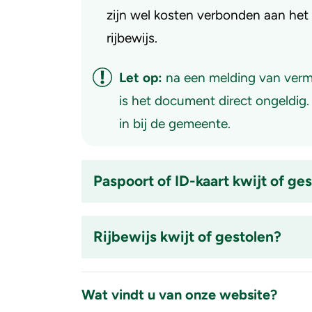
zijn wel kosten verbonden aan he
rijbewijs.
Let op:
na een melding van vermi
is het document direct ongeldig.
in bij de gemeente.
Paspoort of ID-kaart kwijt of ge
Accordion
item
Rijbewijs kwijt of gestolen?
is
ingeklapt
Accordion
item
Wat vindt u van onze website?
is