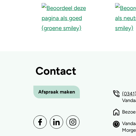
ingeklapt
Contact
Afspraak maken
(0341)
Vandaa
Bezoe
Vanda
Morgen