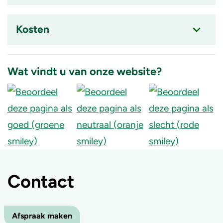
Accordion
item
Kosten
is
ingeklapt
Accordion
item
Wat vindt u van onze website?
is
ingeklapt
Contact
Afspraak maken