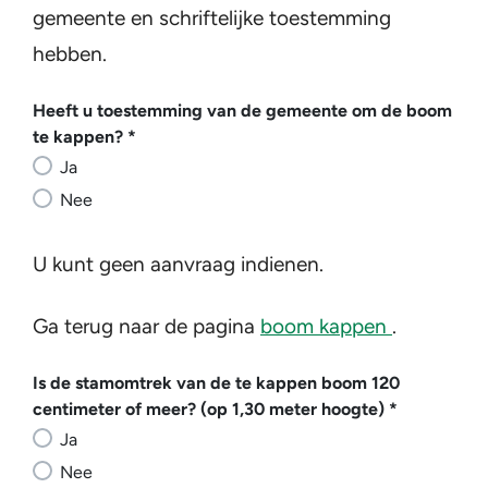
gemeente en schriftelijke toestemming
hebben.
Heeft u toestemming van de gemeente om de boom
Heeft u toestemming van de gemeente om de boom
te kappen?
*
Ja
Nee
U kunt geen aanvraag indienen.
(opent in 
Ga terug naar de pagina
boom kappen
.
Is de stamomtrek van de te kappen boom 120 centim
Is de stamomtrek van de te kappen boom 120
centimeter of meer? (op 1,30 meter hoogte)
*
Ja
Nee