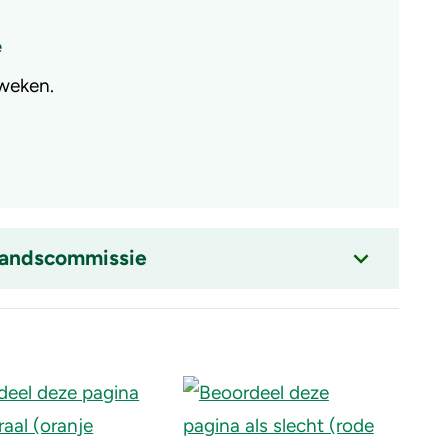
e
 weken.
tandscommissie