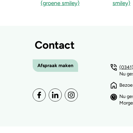
Contact
Afspraak maken
(0341)
Nu ge
Bezoe
Nu ge
Morge