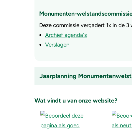
Monumenten-welstandscommissi
Deze commissie vergadert 1x in de 3
Archief agenda's
Verslagen
Jaarplanning Monumentenwels
Accordion
item
Wat vindt u van onze website?
is
ingeklapt