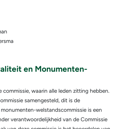
man
lersma
liteit en Monumenten-
commissie, waarin alle leden zitting hebben.
commissie samengesteld, dit is de
 monumenten-welstandscommissie is een
der verantwoordelijkheid van de Commissie
aak van deze commissie is het beoordelen van