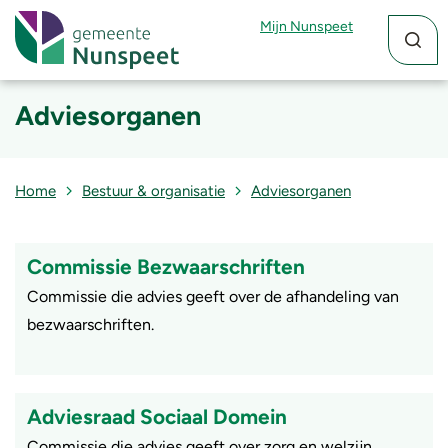
Zoekfun
Zoekkn
Mijn Nunspeet
Adviesorganen
Home
Bestuur & organisatie
Adviesorganen
Commissie Bezwaarschriften
Commissie die advies geeft over de afhandeling van
bezwaarschriften.
Adviesraad Sociaal Domein
Commissie die advies geeft over zorg en welzijn.