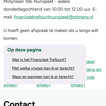
Molijnlaan 186 Nunspeet - iedere
donderdagochtend van 10.00 tot 12.00 uur. E-
mail:
financieeltrefpuntnunspeet@stimenz.nl
U hoeft geen afspraak te maken als u langs wilt
komen.
Op deze pagina
Wat vindt u van onze website?
Wat is het Financieel Trefpunt?
Met welke vragen kan ik er terecht?
Waar en wanneer kan ik er terecht?
Contact