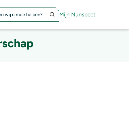
Zoekknop
Mijn Nunspeet
rschap