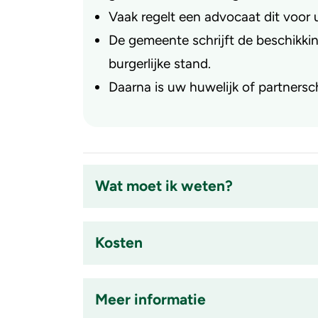
Vaak regelt een advocaat dit voor 
De gemeente schrijft de beschikkin
burgerlijke stand.
Daarna is uw huwelijk of partnersc
Wat moet ik weten?
Accordion
item
Kosten
is
ingeklapt
Accordion
item
Meer informatie
is