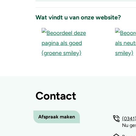
ingeklapt
Accordion
item
Wat vindt u van onze website?
is
ingeklapt
Contact
Afspraak maken
(0341)
Nu ge