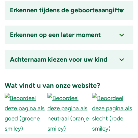
item
Erkennen tijdens de geboorteaangifte
is
ingeklapt
Accordion
item
Erkennen op een later moment
is
ingeklapt
Accordion
item
Achternaam kiezen voor uw kind
is
ingeklapt
Accordion
item
Wat vindt u van onze website?
is
ingeklapt