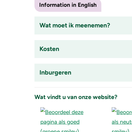
Information in English
Wat moet ik meenemen?
Accordion
item
Kosten
is
ingeklapt
Accordion
item
Inburgeren
is
ingeklapt
Accordion
item
Wat vindt u van onze website?
is
ingeklapt