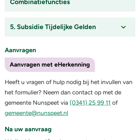
Combinatiefuncties
ingeklapt
Accordion
item
5. Subsidie Tijdelijke Gelden
is
ingeklapt
Accordion
item
Aanvragen
is
ingeklapt
Aanvragen met eHerkenning
Heeft u vragen of hulp nodig bij het invullen van
het formulier? Neem dan contact op met de
gemeente Nunspeet via
(0341) 25 99 11
of
gemeente@nunspeet.nl
Na uw aanvraag