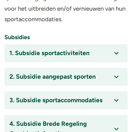
voor het uitbreiden en/of vernieuwen van hun
sportaccommodaties.
Subsidies
1. Subsidie sportactiviteiten
Accordion
item
2. Subsidie aangepast sporten
is
ingeklapt
Accordion
item
3. Subsidie sportaccommodaties
is
ingeklapt
Accordion
item
4. Subsidie Brede Regeling
is