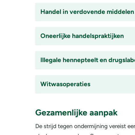
Handel in verdovende middelen
Accordion
item
Oneerlijke handelspraktijken
is
ingeklapt
Accordion
item
Illegale hennepteelt en drugslab
is
ingeklapt
Accordion
item
Witwasoperaties
is
ingeklapt
Accordion
item
Gezamenlijke aanpak
is
ingeklapt
De strijd tegen ondermijning vereist e