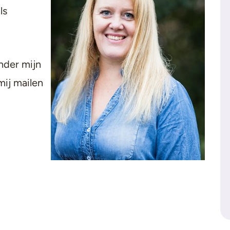
ls
nder mijn
mij mailen