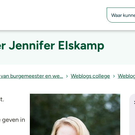
Zoekfunctie
 Jennifer Elskamp
 van burgemeester en we…
Weblogs college
Weblog
t.
e geven in