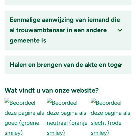
Accordion
item
Eenmalige aanwijzing van iemand die
is
al trouwambtenaar in een andere
ingeklapt
gemeente is
Accordion
item
Halen en brengen van de akte en toga
is
ingeklapt
Accordion
item
Wat vindt u van onze website?
is
ingeklapt