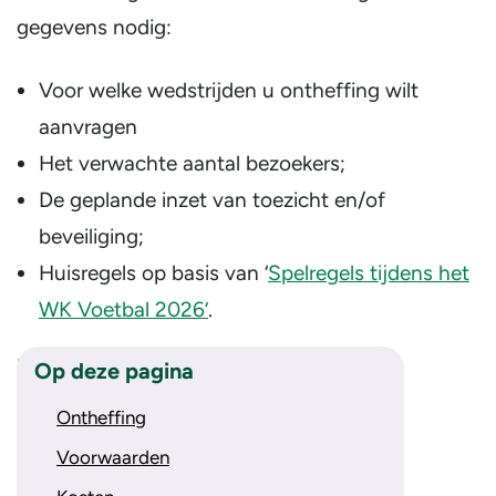
gegevens nodig:
Voor welke wedstrijden u ontheffing wilt
aanvragen
Het verwachte aantal bezoekers;
De geplande inzet van toezicht en/of
beveiliging;
Huisregels op basis van ‘
Spelregels tijdens het
WK Voetbal 2026’
.
Kosten
Op deze pagina
Er zijn geen kosten aan verbonden.
Ontheffing
Voorwaarden
Termijn