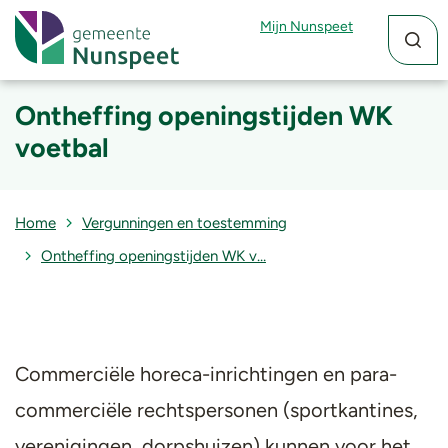
Zoekfun
Zoekkn
Mijn Nunspeet
Ontheffing openingstijden WK
voetbal
Home
Vergunningen en toestemming
Ontheffing openingstijden WK v…
Commerciële horeca-inrichtingen en para-
commerciële rechtspersonen (sportkantines,
verenigingen, dorpshuizen) kunnen voor het