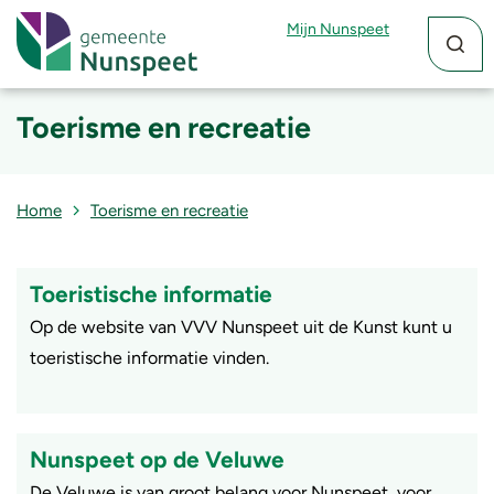
Zoekfun
Zoekkn
Mijn Nunspeet
Toerisme en recreatie
Home
Toerisme en recreatie
Toeristische informatie
Op de website van VVV Nunspeet uit de Kunst kunt u
toeristische informatie vinden.
Nunspeet op de Veluwe
De Veluwe is van groot belang voor Nunspeet, voor