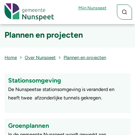
Zoekfun
Zoekkn
Mijn Nunspeet
Plannen en projecten
Home
Over Nunspeet
Plannen en projecten
Stationsomgeving
De Nunspeetse stationsomgeving is veranderd en
heeft twee afzonderlijke tunnels gekregen.
Groenplannen
In de gemeente Nunspeet wordt gewerkt aan